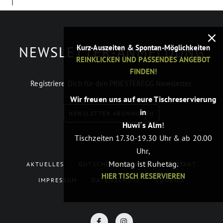
NEWSLETTER-ANMELDUNG
Kurz-Auszeiten & Spontan-Möglichkeiten
REINKLICKEN UND PASSENDES ANGEBOT
FINDEN!
Registriere Dich für den PRIESTEREGG Newsletter.
Wir freuen uns auf eure Tischreservierung
in
NEWSLETTER ABONNIEREN
Huwi´s Alm
!
Tischzeiten 17.30-19.30 Uhr & ab 20.00
Uhr,
Montag ist Ruhetag.
AKTUELLES
GUTSCHEINE
JOBS
KONTAKT
HIER TISCH RESERVIEREN
IMPRESSUM
DATENSCHUTZ
COOKIES