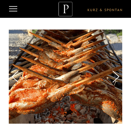
KURZ & SPONTAN
PRE
NEX
VIO
T
US