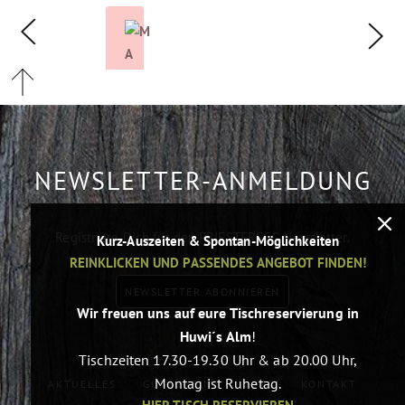
NEWSLETTER-ANMELDUNG
Registriere Dich für den PRIESTEREGG Newsletter.
Kurz-Auszeiten & Spontan-Möglichkeiten
REINKLICKEN UND PASSENDES ANGEBOT FINDEN!
NEWSLETTER ABONNIEREN
Wir freuen uns auf eure Tischreservierung in
Huwi´s Alm
!
Tischzeiten 17.30-19.30 Uhr & ab 20.00 Uhr,
Montag ist Ruhetag.
AKTUELLES
GUTSCHEINE
JOBS
KONTAKT