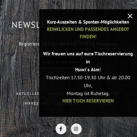
Kurz-Auszeiten & Spontan-Möglichkeiten
NEWSLETTER-ANMELDUNG
REINKLICKEN UND PASSENDES ANGEBOT
FINDEN!
Registriere Dich für den PRIESTEREGG Newsletter.
Wir freuen uns auf eure Tischreservierung
in
NEWSLETTER ABONNIEREN
Huwi´s Alm
!
Tischzeiten 17.30-19.30 Uhr & ab 20.00
Uhr,
Montag ist Ruhetag.
AKTUELLES
GUTSCHEINE
JOBS
KONTAKT
HIER TISCH RESERVIEREN
IMPRESSUM
DATENSCHUTZ
COOKIES