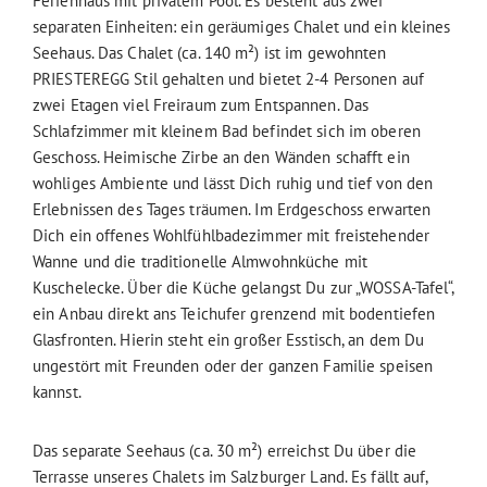
Ferienhaus mit privatem Pool. Es besteht aus zwei
separaten Einheiten: ein geräumiges Chalet und ein kleines
Seehaus. Das Chalet (ca. 140 m²) ist im gewohnten
PRIESTEREGG Stil gehalten und bietet 2-4 Personen auf
zwei Etagen viel Freiraum zum Entspannen. Das
Schlafzimmer mit kleinem Bad befindet sich im oberen
Geschoss. Heimische Zirbe an den Wänden schafft ein
wohliges Ambiente und lässt Dich ruhig und tief von den
Erlebnissen des Tages träumen. Im Erdgeschoss erwarten
Dich ein offenes Wohlfühlbadezimmer mit freistehender
Wanne und die traditionelle Almwohnküche mit
Kuschelecke. Über die Küche gelangst Du zur „WOSSA-Tafel“,
ein Anbau direkt ans Teichufer grenzend mit bodentiefen
Glasfronten. Hierin steht ein großer Esstisch, an dem Du
ungestört mit Freunden oder der ganzen Familie speisen
kannst.
Das separate Seehaus (ca. 30 m²) erreichst Du über die
Terrasse unseres Chalets im Salzburger Land. Es fällt auf,